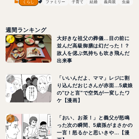
くらし
ファミリー
子育て
結婚
義両親
虫歯
週間ランキング
大好きな祖父の葬儀…目の前に
並んだ高級御膳は幻だった！？
故人を偲ぶ気持ちも吹き飛んだ
出来事
「いいんだよ、ママ」レジに割
り込んだおじさんが赤面…5歳娘
の"ひと言"で空気が一変したワ
ケ【漫画】
「おい、お茶！」と義父が怒鳴
った次の瞬間、5歳孫がまさかの
一言！怒るかと思いきや…【漫