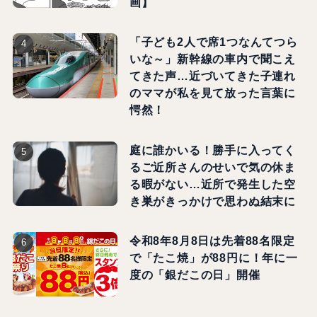
画】
「子ども2人で席1つなんてつら
いな～」新幹線の車内で聞こえ
てきた声…近づいてきた子連れ
のママが私を見て放った言葉に
愕然！
庭に誰かいる！勝手に入ってく
るご近所さんのせいで気の休ま
る暇がない…近所で発生した空
き巣がきっかけで思わぬ結末に
令和8年8月8日は先着88名限定
で「たこ焼」が88円に！年に一
度の「銀だこの日」開催