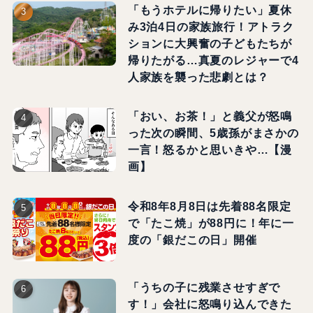
「もうホテルに帰りたい」夏休
み3泊4日の家族旅行！アトラク
ションに大興奮の子どもたちが
帰りたがる…真夏のレジャーで4
人家族を襲った悲劇とは？
「おい、お茶！」と義父が怒鳴
った次の瞬間、5歳孫がまさかの
一言！怒るかと思いきや…【漫
画】
令和8年8月8日は先着88名限定
で「たこ焼」が88円に！年に一
度の「銀だこの日」開催
「うちの子に残業させすぎで
す！」会社に怒鳴り込んできた