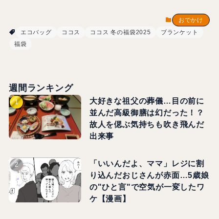
おでかけ
エコバッグ
ココス
ココス 冬の福袋2025
ブランケット
福袋
週間ランキング
大好きな祖父の葬儀…目の前に
並んだ高級御膳は幻だった！？
故人を偲ぶ気持ちも吹き飛んだ
出来事
「いいんだよ、ママ」レジに割
り込んだおじさんが赤面…5歳娘
の"ひと言"で空気が一変したワ
ケ【漫画】