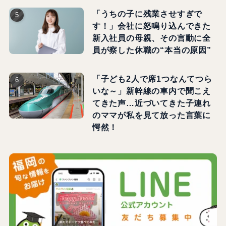
「うちの子に残業させすぎで
す！」会社に怒鳴り込んできた
新入社員の母親、その言動に全
員が察した休職の“本当の原因”
「子ども2人で席1つなんてつら
いな～」新幹線の車内で聞こえ
てきた声…近づいてきた子連れ
のママが私を見て放った言葉に
愕然！