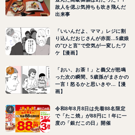
故人を偲ぶ気持ちも吹き飛んだ
出来事
「いいんだよ、ママ」レジに割
り込んだおじさんが赤面…5歳娘
の"ひと言"で空気が一変したワ
ケ【漫画】
「おい、お茶！」と義父が怒鳴
った次の瞬間、5歳孫がまさかの
一言！怒るかと思いきや…【漫
画】
令和8年8月8日は先着88名限定
で「たこ焼」が88円に！年に一
度の「銀だこの日」開催