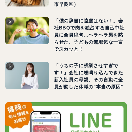
市早良区）
「僕の辞書に遠慮はない！」会
社BBQで肉を独占する自己中社
員に全員絶句…ヘラヘラ男を黙
らせた、子どもの無邪気な一言
でスカッと！
「うちの子に残業させすぎで
す！」会社に怒鳴り込んできた
新入社員の母親、その言動に全
員が察した休職の“本当の原因”