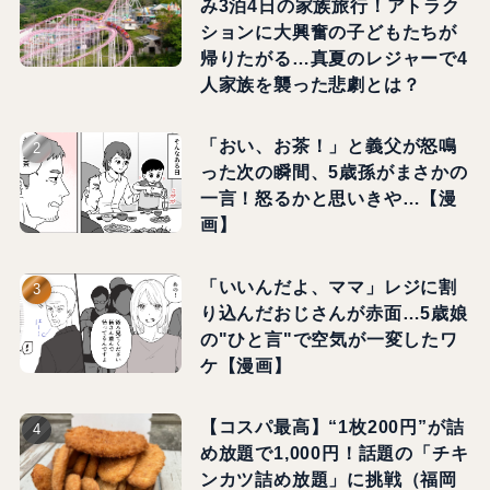
み3泊4日の家族旅行！アトラク
ションに大興奮の子どもたちが
帰りたがる…真夏のレジャーで4
人家族を襲った悲劇とは？
「おい、お茶！」と義父が怒鳴
った次の瞬間、5歳孫がまさかの
一言！怒るかと思いきや…【漫
画】
「いいんだよ、ママ」レジに割
り込んだおじさんが赤面…5歳娘
の"ひと言"で空気が一変したワ
ケ【漫画】
【コスパ最高】“1枚200円”が詰
め放題で1,000円！話題の「チキ
ンカツ詰め放題」に挑戦（福岡