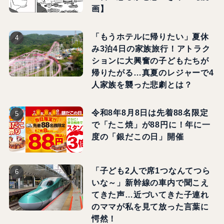
画】
「もうホテルに帰りたい」夏休
み3泊4日の家族旅行！アトラク
ションに大興奮の子どもたちが
帰りたがる…真夏のレジャーで4
人家族を襲った悲劇とは？
令和8年8月8日は先着88名限定
で「たこ焼」が88円に！年に一
度の「銀だこの日」開催
「子ども2人で席1つなんてつら
いな～」新幹線の車内で聞こえ
てきた声…近づいてきた子連れ
のママが私を見て放った言葉に
愕然！