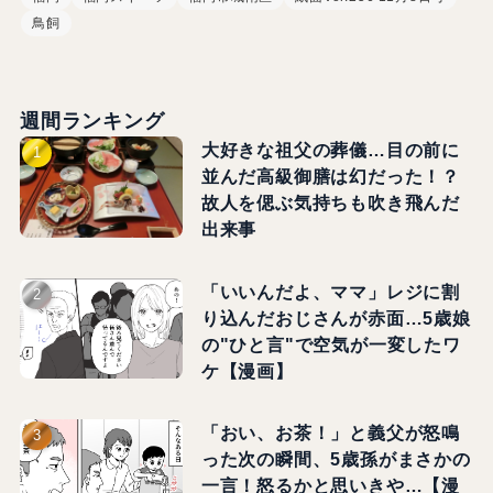
鳥飼
週間ランキング
大好きな祖父の葬儀…目の前に
並んだ高級御膳は幻だった！？
故人を偲ぶ気持ちも吹き飛んだ
出来事
「いいんだよ、ママ」レジに割
り込んだおじさんが赤面…5歳娘
の"ひと言"で空気が一変したワ
ケ【漫画】
「おい、お茶！」と義父が怒鳴
った次の瞬間、5歳孫がまさかの
一言！怒るかと思いきや…【漫