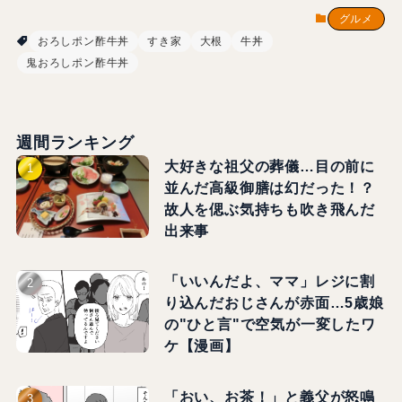
グルメ
おろしポン酢牛丼
すき家
大根
牛丼
鬼おろしポン酢牛丼
週間ランキング
大好きな祖父の葬儀…目の前に
並んだ高級御膳は幻だった！？
故人を偲ぶ気持ちも吹き飛んだ
出来事
「いいんだよ、ママ」レジに割
り込んだおじさんが赤面…5歳娘
の"ひと言"で空気が一変したワ
ケ【漫画】
「おい、お茶！」と義父が怒鳴