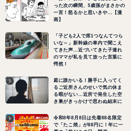
った次の瞬間、5歳孫がまさかの
一言！怒るかと思いきや…【漫
画】
「子ども2人で席1つなんてつら
いな～」新幹線の車内で聞こえ
てきた声…近づいてきた子連れ
のママが私を見て放った言葉に
愕然！
庭に誰かいる！勝手に入ってく
るご近所さんのせいで気の休ま
る暇がない…近所で発生した空
き巣がきっかけで思わぬ結末に
令和8年8月8日は先着88名限定
で「たこ焼」が88円に！年に一