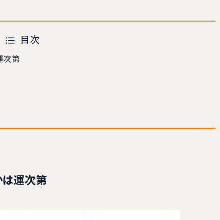
目次
運次第
かは運次第