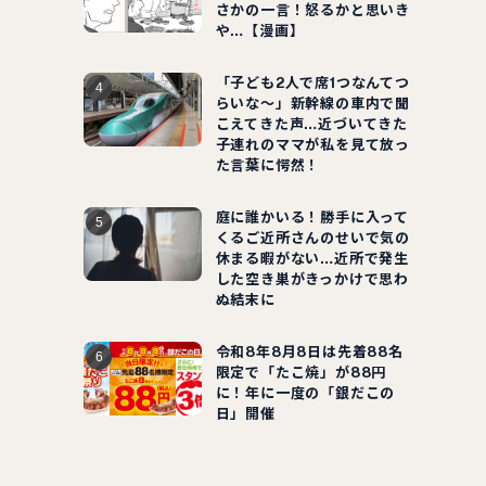
さかの一言！怒るかと思いき
や…【漫画】
「子ども2人で席1つなんてつ
らいな～」新幹線の車内で聞
こえてきた声…近づいてきた
子連れのママが私を見て放っ
た言葉に愕然！
庭に誰かいる！勝手に入って
くるご近所さんのせいで気の
休まる暇がない…近所で発生
した空き巣がきっかけで思わ
ぬ結末に
令和8年8月8日は先着88名
限定で「たこ焼」が88円
に！年に一度の「銀だこの
日」開催