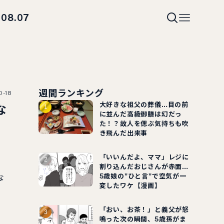
08.07
i
週間ランキング
0-18
大好きな祖父の葬儀…目の前
な
に並んだ高級御膳は幻だっ
た！？故人を偲ぶ気持ちも吹
き飛んだ出来事
「いいんだよ、ママ」レジに
割り込んだおじさんが赤面…
5歳娘の"ひと言"で空気が一
な
変したワケ【漫画】
」
「おい、お茶！」と義父が怒
鳴った次の瞬間、5歳孫がま