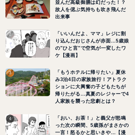
並んだ高級御膳は幻だった！？
故人を偲ぶ気持ちも吹き飛んだ
出来事
「いいんだよ、ママ」レジに割
り込んだおじさんが赤面…5歳娘
の"ひと言"で空気が一変したワ
ケ【漫画】
「もうホテルに帰りたい」夏休
み3泊4日の家族旅行！アトラク
ションに大興奮の子どもたちが
帰りたがる…真夏のレジャーで4
人家族を襲った悲劇とは？
「おい、お茶！」と義父が怒鳴
った次の瞬間、5歳孫がまさかの
一言！怒るかと思いきや…【漫