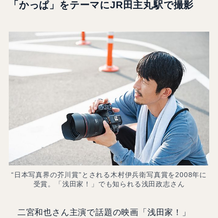
「かっぱ」をテーマにJR田主丸駅で撮影
“日本写真界の芥川賞”とされる木村伊兵衛写真賞を2008年に
受賞。「浅田家！」でも知られる浅田政志さん
二宮和也さん主演で話題の映画「浅田家！」