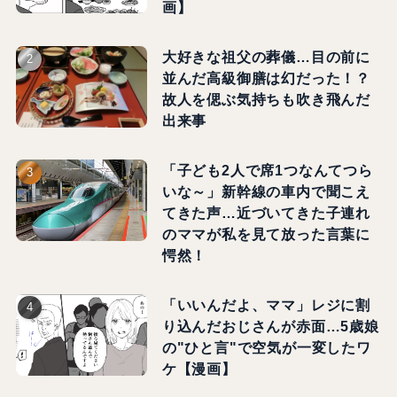
画】
大好きな祖父の葬儀…目の前に
並んだ高級御膳は幻だった！？
故人を偲ぶ気持ちも吹き飛んだ
出来事
「子ども2人で席1つなんてつら
いな～」新幹線の車内で聞こえ
てきた声…近づいてきた子連れ
のママが私を見て放った言葉に
愕然！
「いいんだよ、ママ」レジに割
り込んだおじさんが赤面…5歳娘
の"ひと言"で空気が一変したワ
ケ【漫画】