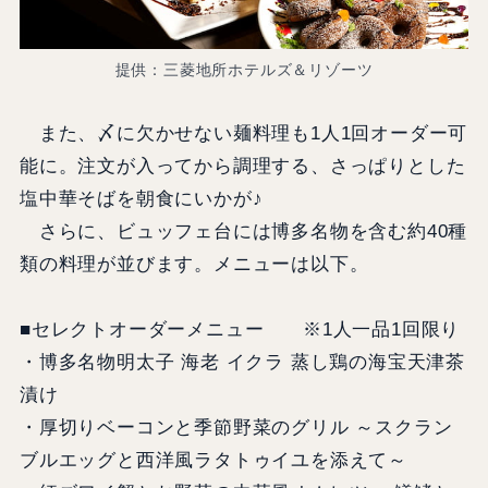
提供：三菱地所ホテルズ＆リゾーツ
また、〆に欠かせない麺料理も1人1回オーダー可
能に。注文が入ってから調理する、さっぱりとした
塩中華そばを朝食にいかが♪
さらに、ビュッフェ台には博多名物を含む約40種
類の料理が並びます。メニューは以下。
■セレクトオーダーメニュー ※1人一品1回限り
・博多名物明太子 海老 イクラ 蒸し鶏の海宝天津茶
漬け
・厚切りベーコンと季節野菜のグリル ～スクラン
ブルエッグと西洋風ラタトゥイユを添えて～