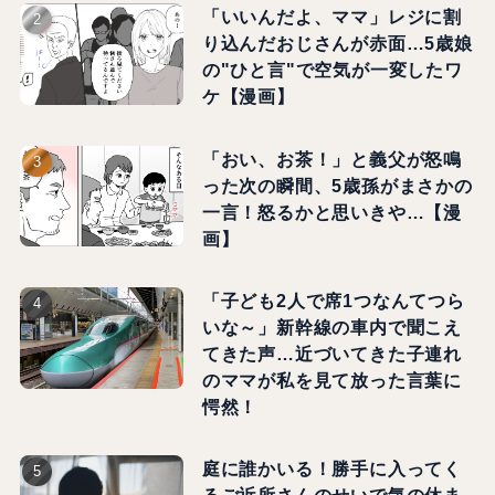
「いいんだよ、ママ」レジに割
り込んだおじさんが赤面…5歳娘
の"ひと言"で空気が一変したワ
ケ【漫画】
「おい、お茶！」と義父が怒鳴
った次の瞬間、5歳孫がまさかの
一言！怒るかと思いきや…【漫
画】
「子ども2人で席1つなんてつら
いな～」新幹線の車内で聞こえ
てきた声…近づいてきた子連れ
のママが私を見て放った言葉に
愕然！
庭に誰かいる！勝手に入ってく