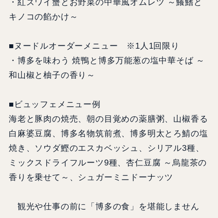
・紅ズワイ蟹とお野菜の中華風オムレツ ～鱶鰭と
キノコの餡かけ～
■ヌードルオーダーメニュー ※1人1回限り
・博多を味わう 焼鴨と博多万能葱の塩中華そば ～
和山椒と柚子の香り～
■ビュッフェメニュー例
海老と豚肉の焼売、朝の目覚めの薬膳粥、山椒香る
白麻婆豆腐、博多名物筑前煮、博多明太とろ鯖の塩
焼き、ソウダ鰹のエスカベッシュ、シリアル3種、
ミックスドライフルーツ9種、杏仁豆腐 ～烏龍茶の
香りを乗せて～、シュガーミニドーナッツ
観光や仕事の前に「博多の食」を堪能しません