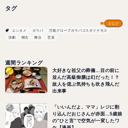
タグ
まなび
エンタメ
ガラパ
万能グローブガラパゴスダイナモス
演劇
稽古
舞台
芝居
週間ランキング
大好きな祖父の葬儀…目の前に
並んだ高級御膳は幻だった！？
故人を偲ぶ気持ちも吹き飛んだ
出来事
「いいんだよ、ママ」レジに割
り込んだおじさんが赤面…5歳娘
の"ひと言"で空気が一変したワ
ケ【漫画】