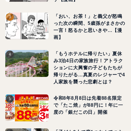
「おい、お茶！」と義父が怒鳴
った次の瞬間、5歳孫がまさかの
一言！怒るかと思いきや…【漫
画】
「もうホテルに帰りたい」夏休
み3泊4日の家族旅行！アトラク
ションに大興奮の子どもたちが
帰りたがる…真夏のレジャーで4
人家族を襲った悲劇とは？
令和8年8月8日は先着88名限定
で「たこ焼」が88円に！年に一
度の「銀だこの日」開催