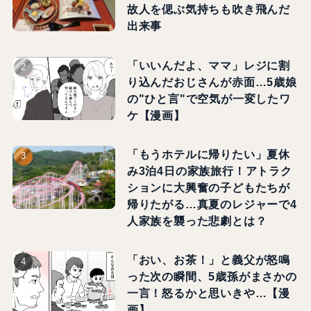
故人を偲ぶ気持ちも吹き飛んだ
出来事
「いいんだよ、ママ」レジに割
り込んだおじさんが赤面…5歳娘
の"ひと言"で空気が一変したワ
ケ【漫画】
「もうホテルに帰りたい」夏休
み3泊4日の家族旅行！アトラク
ションに大興奮の子どもたちが
帰りたがる…真夏のレジャーで4
人家族を襲った悲劇とは？
「おい、お茶！」と義父が怒鳴
った次の瞬間、5歳孫がまさかの
一言！怒るかと思いきや…【漫
画】