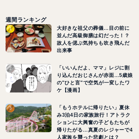
週間ランキング
大好きな祖父の葬儀…目の前に
並んだ高級御膳は幻だった！？
故人を偲ぶ気持ちも吹き飛んだ
出来事
「いいんだよ、ママ」レジに割
り込んだおじさんが赤面…5歳娘
の"ひと言"で空気が一変したワ
ケ【漫画】
「もうホテルに帰りたい」夏休
み3泊4日の家族旅行！アトラク
ションに大興奮の子どもたちが
帰りたがる…真夏のレジャーで4
人家族を襲った悲劇とは？