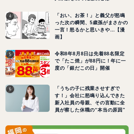
「おい、お茶！」と義父が怒鳴
った次の瞬間、5歳孫がまさかの
一言！怒るかと思いきや…【漫
画】
令和8年8月8日は先着88名限定
で「たこ焼」が88円に！年に一
度の「銀だこの日」開催
「うちの子に残業させすぎで
す！」会社に怒鳴り込んできた
新入社員の母親、その言動に全
員が察した休職の“本当の原因”