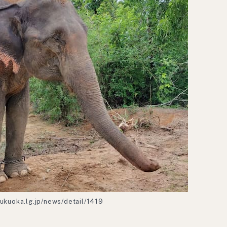
.fukuoka.lg.jp/news/detail/1419