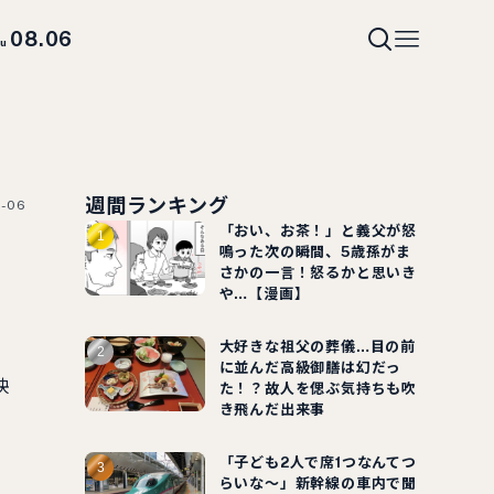
08.06
hu
週間ランキング
-06
「おい、お茶！」と義父が怒
鳴った次の瞬間、5歳孫がま
さかの一言！怒るかと思いき
や…【漫画】
大好きな祖父の葬儀…目の前
に並んだ高級御膳は幻だっ
映
た！？故人を偲ぶ気持ちも吹
き飛んだ出来事
「子ども2人で席1つなんてつ
らいな～」新幹線の車内で聞