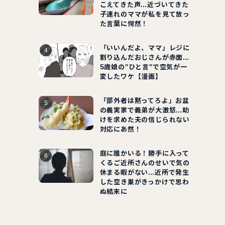
こえてきた声…近づいてきた
子連れのママが私を見て放っ
た言葉に愕然！
「いいんだよ、ママ」レジに
割り込んだおじさんが赤面…
5歳娘の"ひと言"で空気が一
変したワケ【漫画】
「部外者は黙ってろよ」お盆
の義実家で義弟が大激怒…助
けを求めた夫の信じられない
対応にあ然！
庭に誰かいる！勝手に入って
くるご近所さんのせいで気の
休まる暇がない…近所で発生
した空き巣がきっかけで思わ
ぬ結末に