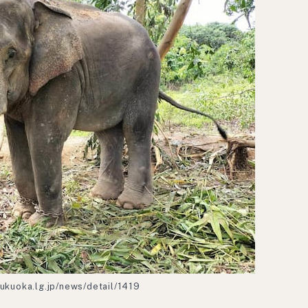
.fukuoka.lg.jp/news/detail/1419