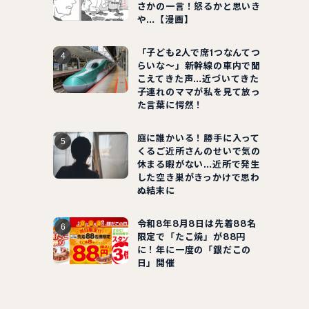
さかの一言！怒るかと思いき
や…【漫画】
「子ども2人で席1つなんてつ
らいな～」新幹線の車内で聞
こえてきた声…近づいてきた
子連れのママが私を見て放っ
た言葉に愕然！
庭に誰かいる！勝手に入って
くるご近所さんのせいで気の
休まる暇がない…近所で発生
した空き巣がきっかけで思わ
ぬ結末に
令和8年8月8日は先着88名
限定で「たこ焼」が88円
に！年に一度の「銀だこの
日」開催