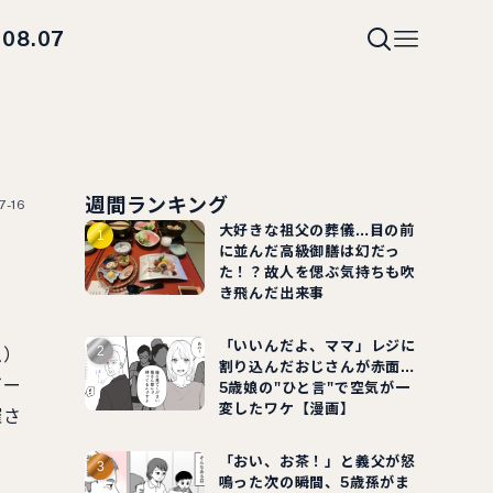
08.07
i
週間ランキング
7-16
大好きな祖父の葬儀…目の前
に並んだ高級御膳は幻だっ
た！？故人を偲ぶ気持ちも吹
き飛んだ出来事
「いいんだよ、ママ」レジに
土）
割り込んだおじさんが赤面…
ビー
5歳娘の"ひと言"で空気が一
変したワケ【漫画】
催さ
「おい、お茶！」と義父が怒
鳴った次の瞬間、5歳孫がま