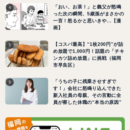
「おい、お茶！」と義父が怒鳴
った次の瞬間、5歳孫がまさかの
一言！怒るかと思いきや…【漫
画】
【コスパ最高】“1枚200円”が詰
め放題で1,000円！話題の「チキ
ンカツ詰め放題」に挑戦（福岡
市早良区）
「うちの子に残業させすぎで
す！」会社に怒鳴り込んできた
新入社員の母親、その言動に全
員が察した休職の“本当の原因”