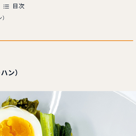
目次
ン）
ーハン）