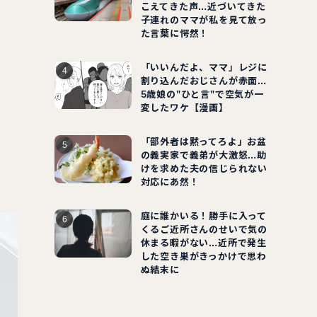
こえてきた声…近づいてきた
子連れのママが私を見て放っ
た言葉に愕然！
「いいんだよ、ママ」レジに
割り込んだおじさんが赤面…
5歳娘の"ひと言"で空気が一
変したワケ【漫画】
「部外者は黙ってろよ」お盆
の義実家で義弟が大激怒…助
けを求めた夫の信じられない
対応にあ然！
庭に誰かいる！勝手に入って
くるご近所さんのせいで気の
休まる暇がない…近所で発生
した空き巣がきっかけで思わ
ぬ結末に