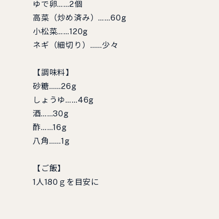
ゆで卵……2個
高菜（炒め済み）……60g
小松菜……120g
ネギ（細切り）……少々
【調味料】
砂糖……26g
しょうゆ……46g
酒……30g
酢……16g
八角……1g
【ご飯】
1人180ｇを目安に