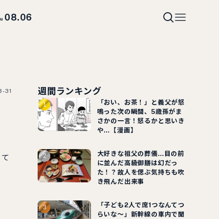
08.06
hu
週間ランキング
8-31
「おい、お茶！」と義父が怒
鳴った次の瞬間、5歳孫がま
さかの一言！怒るかと思いき
や…【漫画】
大好きな祖父の葬儀…目の前
して
に並んだ高級御膳は幻だっ
た！？故人を偲ぶ気持ちも吹
き飛んだ出来事
「子ども2人で席1つなんてつ
らいな～」新幹線の車内で聞