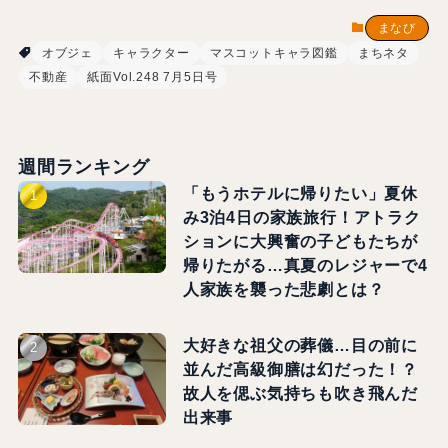
まなび
オブジェ
キャラクター
マスコットキャラ図鑑
まちネタ
不動産
紙面Vol.248 7月5日号
週間ランキング
「もうホテルに帰りたい」夏休
み3泊4日の家族旅行！アトラク
ションに大興奮の子どもたちが
帰りたがる…真夏のレジャーで4
人家族を襲った悲劇とは？
大好きな祖父の葬儀…目の前に
並んだ高級御膳は幻だった！？
故人を偲ぶ気持ちも吹き飛んだ
出来事