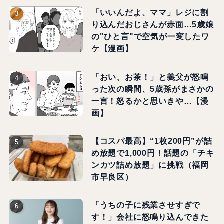
「いいんだよ、ママ」レジに割
り込んだおじさんが赤面…5歳娘
の"ひと言"で空気が一変したワ
ケ【漫画】
「おい、お茶！」と義父が怒鳴
った次の瞬間、5歳孫がまさかの
一言！怒るかと思いきや…【漫
画】
【コスパ最高】“1枚200円”が詰
め放題で1,000円！話題の「チキ
ンカツ詰め放題」に挑戦（福岡
市早良区）
「うちの子に残業させすぎで
す！」会社に怒鳴り込んできた