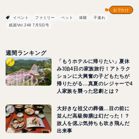
おでかけ
イベント
ファミリー
ペット
体験
子連れ
紙面Vol.248 7月5日号
週間ランキング
「もうホテルに帰りたい」夏休
み3泊4日の家族旅行！アトラク
ションに大興奮の子どもたちが
帰りたがる…真夏のレジャーで4
人家族を襲った悲劇とは？
大好きな祖父の葬儀…目の前に
並んだ高級御膳は幻だった！？
故人を偲ぶ気持ちも吹き飛んだ
出来事