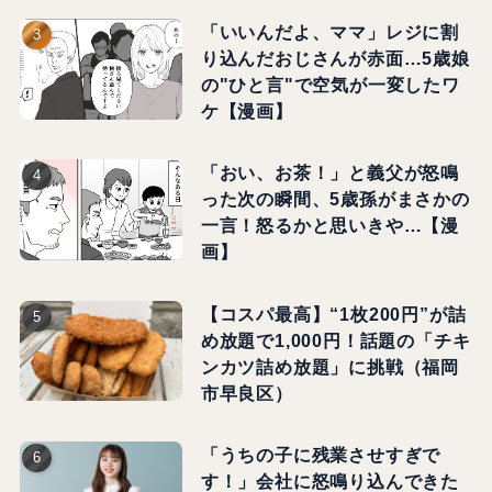
「いいんだよ、ママ」レジに割
り込んだおじさんが赤面…5歳娘
の"ひと言"で空気が一変したワ
ケ【漫画】
「おい、お茶！」と義父が怒鳴
った次の瞬間、5歳孫がまさかの
一言！怒るかと思いきや…【漫
画】
【コスパ最高】“1枚200円”が詰
め放題で1,000円！話題の「チキ
ンカツ詰め放題」に挑戦（福岡
市早良区）
「うちの子に残業させすぎで
す！」会社に怒鳴り込んできた