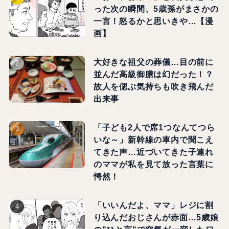
った次の瞬間、5歳孫がまさかの
一言！怒るかと思いきや…【漫
画】
大好きな祖父の葬儀…目の前に
並んだ高級御膳は幻だった！？
故人を偲ぶ気持ちも吹き飛んだ
出来事
「子ども2人で席1つなんてつら
いな～」新幹線の車内で聞こえ
てきた声…近づいてきた子連れ
のママが私を見て放った言葉に
愕然！
「いいんだよ、ママ」レジに割
り込んだおじさんが赤面…5歳娘