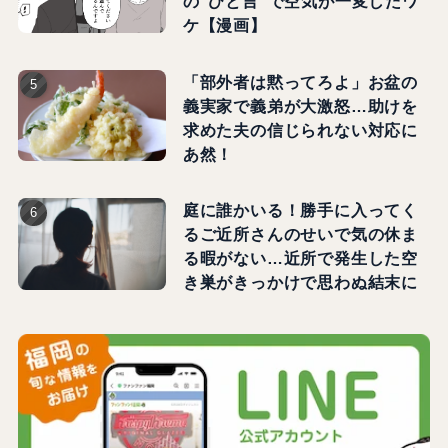
の"ひと言"で空気が一変したワ
ケ【漫画】
「部外者は黙ってろよ」お盆の
義実家で義弟が大激怒…助けを
求めた夫の信じられない対応に
あ然！
庭に誰かいる！勝手に入ってく
るご近所さんのせいで気の休ま
る暇がない…近所で発生した空
き巣がきっかけで思わぬ結末に