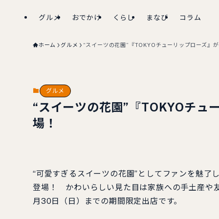
グルメ
おでかけ
くらし
まなび
コラム
ホーム
グルメ
“スイーツの花園”『TOKYOチューリップローズ』
グルメ
“スイーツの花園”『TOKYOチ
場！
“可愛すぎるスイーツの花園”としてファンを魅了
登場！ かわいらしい見た目は家族への手土産や友
月30日（日）までの期間限定出店です。