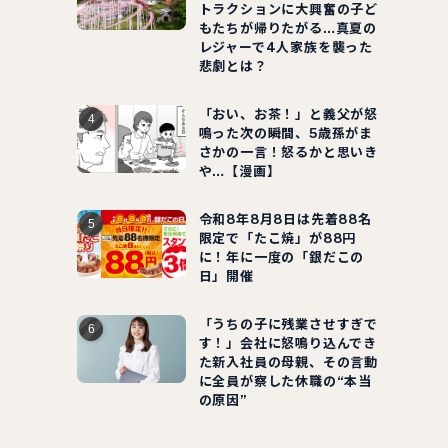
トラクションに大興奮の子ど
もたちが帰りたがる…真夏の
レジャーで4人家族を襲った
悲劇とは？
「おい、お茶！」と義父が怒
鳴った次の瞬間、5歳孫がま
さかの一言！怒るかと思いき
や…【漫画】
令和8年8月8日は先着88名
限定で「たこ焼」が88円
に！年に一度の「銀だこの
日」開催
「うちの子に残業させすぎで
す！」会社に怒鳴り込んでき
た新入社員の母親、その言動
に全員が察した休職の“本当
の原因”