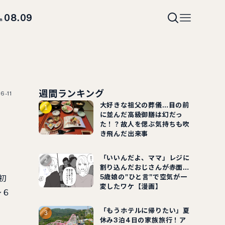
08.09
un
週間ランキング
6-11
大好きな祖父の葬儀…目の前
登
に並んだ高級御膳は幻だっ
た！？故人を偲ぶ気持ちも吹
き飛んだ出来事
「いいんだよ、ママ」レジに
割り込んだおじさんが赤面…
5歳娘の"ひと言"で空気が一
初
変したワケ【漫画】
～６
「もうホテルに帰りたい」夏
休み3泊4日の家族旅行！ア