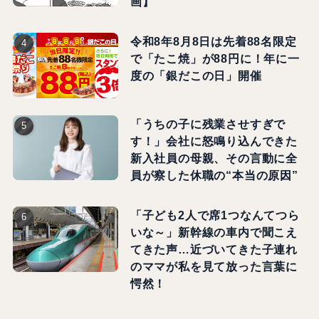
画】
令和8年8月8日は先着88名限定
で「たこ焼」が88円に！年に一
度の「銀だこの日」開催
「うちの子に残業させすぎで
す！」会社に怒鳴り込んできた
新入社員の母親、その言動に全
員が察した休職の“本当の原因”
「子ども2人で席1つなんてつら
いな～」新幹線の車内で聞こえ
てきた声…近づいてきた子連れ
のママが私を見て放った言葉に
愕然！