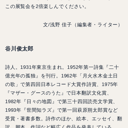
この展覧会を2倍楽しんでください。
文/浅野 佳子（編集者・ライター）
谷川俊太郎
詩⼈。1931年東京⽣まれ。1952年第一詩集『二十
億光年の孤独』を刊行。1962年「月火水木金土⽇
の歌」で第四回⽇本レコード⼤賞作詩賞、1975年
『マザー・グースのうた』で⽇本翻訳文化賞、
1982年『⽇々の地図』で第三十四回読売文学賞、
1993年『世間知ラズ』で第一回萩原朔太郎賞など
受賞・著書多数。詩作のほか、絵本、エッセイ、翻
訳、脚本、作詞など幅広く作品を発表している。