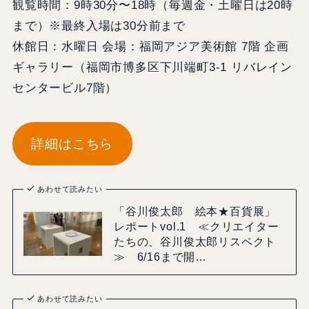
観覧時間：9時30分〜18時（毎週⾦・⼟曜⽇は20時
まで）※最終⼊場は30分前まで
休館⽇：⽔曜⽇ 会場：福岡アジア美術館 7階 企画
ギャラリー（福岡市博多区下川端町3-1 リバレイン
センタービル7階）
詳細はこちら
あわせて読みたい
「谷川俊太郎 絵本★百貨展」
レポートvol.1 ≪クリエイター
たちの、谷川俊太郎リスペクト
≫ 6/16まで開…
あわせて読みたい