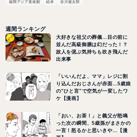
福岡アジア美術館
絵本
谷川俊太郎
週間ランキング
大好きな祖父の葬儀…目の前に
並んだ高級御膳は幻だった！？
故人を偲ぶ気持ちも吹き飛んだ
出来事
「いいんだよ、ママ」レジに割
り込んだおじさんが赤面…5歳娘
の"ひと言"で空気が一変したワ
ケ【漫画】
「おい、お茶！」と義父が怒鳴
った次の瞬間、5歳孫がまさかの
一言！怒るかと思いきや…【漫