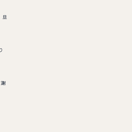
。旦
り
慰謝