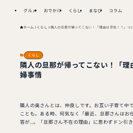
グルメ
おでかけ
くらし
まなび
コラム
ホーム
くらし
隣人の旦那が帰ってこない！「理由は浮気！？」つ
くらし
隣人の旦那が帰ってこない！「理
婦事情
隣人の奥さんとは、仲良しです。お互い子育て中
ことも。ある時、何気なく「最近、旦那さんはお
答が…。「旦那さん不在の理由」に思わずドン引