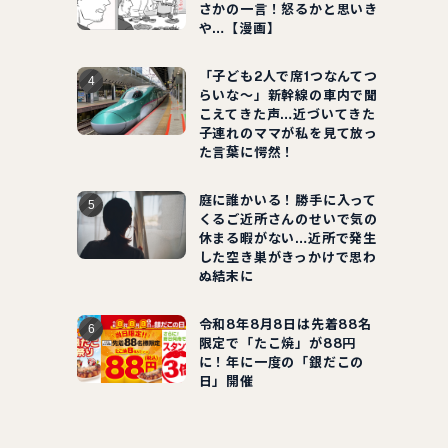
さかの一言！怒るかと思いき
や…【漫画】
「子ども2人で席1つなんてつ
らいな～」新幹線の車内で聞
こえてきた声…近づいてきた
子連れのママが私を見て放っ
た言葉に愕然！
庭に誰かいる！勝手に入って
くるご近所さんのせいで気の
休まる暇がない…近所で発生
した空き巣がきっかけで思わ
ぬ結末に
令和8年8月8日は先着88名
限定で「たこ焼」が88円
に！年に一度の「銀だこの
日」開催