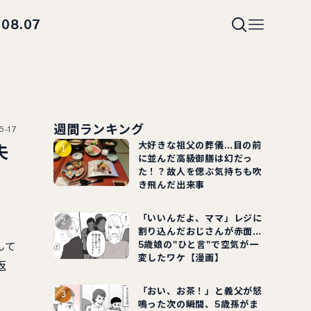
08.07
i
週間ランキング
5-17
大好きな祖父の葬儀…目の前
夫
に並んだ高級御膳は幻だっ
た！？故人を偲ぶ気持ちも吹
き飛んだ出来事
「いいんだよ、ママ」レジに
割り込んだおじさんが赤面…
5歳娘の"ひと言"で空気が一
んて
変したワケ【漫画】
返
「おい、お茶！」と義父が怒
鳴った次の瞬間、5歳孫がま