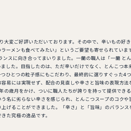
より大変ご好評いただいております。その中で、辛いもの好
いラーメンも食べてみたい」というご要望も寄せられていま
ランスに向き合ってまいりました。一蘭の職人は「一蘭 と
めました。目指したのは、ただ辛いだけでなく、とんこつ本
一つひとつの粒子感にもこだわり、最終的に選りすぐった4
は容易には実現せず、配合の見直しや辛さと旨味の表現方法
2年の歳月をかけ、ついに職人たちが誇りを持って提供でき
いう名に劣らない辛さを感じられ、とんこつスープのコクや
り上げることができました。「辛さ」と「旨味」のバランス
できた究極の逸品です。