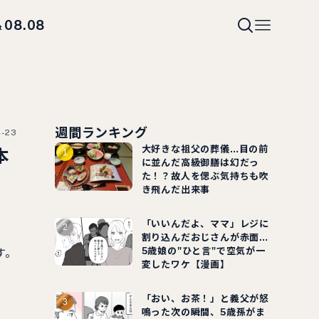
08.08
t
週間ランキング
4-23
大好きな祖父の葬儀…目の前
本
に並んだ高級御膳は幻だっ
た！？故人を偲ぶ気持ちも吹
き飛んだ出来事
「いいんだよ、ママ」レジに
割り込んだおじさんが赤面…
5歳娘の"ひと言"で空気が一
す。
変したワケ【漫画】
「おい、お茶！」と義父が怒
鳴った次の瞬間、5歳孫がま