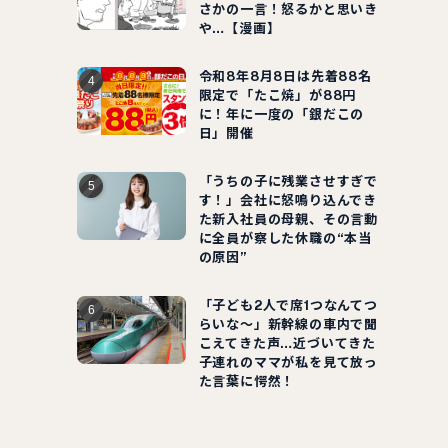
さかの一言！怒るかと思いき
や…【漫画】
令和8年8月8日は先着88名
限定で「たこ焼」が88円
に！年に一度の「銀だこの
日」開催
「うちの子に残業させすぎで
す！」会社に怒鳴り込んでき
た新入社員の母親、その言動
に全員が察した休職の“本当
の原因”
「子ども2人で席1つなんてつ
らいな～」新幹線の車内で聞
こえてきた声…近づいてきた
子連れのママが私を見て放っ
た言葉に愕然！