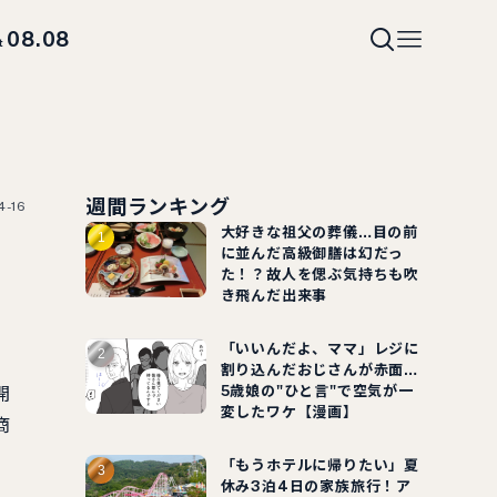
08.08
t
週間ランキング
4-16
大好きな祖父の葬儀…目の前
結
に並んだ高級御膳は幻だっ
た！？故人を偲ぶ気持ちも吹
き飛んだ出来事
「いいんだよ、ママ」レジに
割り込んだおじさんが赤面…
5歳娘の"ひと言"で空気が一
開
変したワケ【漫画】
商
「もうホテルに帰りたい」夏
休み3泊4日の家族旅行！ア