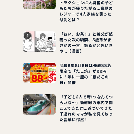
トラクションに大興奮の子ど
もたちが帰りたがる…真夏の
レジャーで4人家族を襲った
悲劇とは？
「おい、お茶！」と義父が怒
鳴った次の瞬間、5歳孫がま
さかの一言！怒るかと思いき
や…【漫画】
令和8年8月8日は先着88名
限定で「たこ焼」が88円
に！年に一度の「銀だこの
日」開催
「子ども2人で席1つなんてつ
らいな～」新幹線の車内で聞
こえてきた声…近づいてきた
子連れのママが私を見て放っ
た言葉に愕然！