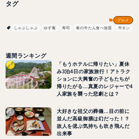
タグ
グルメ
しゃぶしゃぶ
ゆず庵
寿司
春の牛たん食べ放題
牛タン
週間ランキング
「もうホテルに帰りたい」夏休
み3泊4日の家族旅行！アトラク
ションに大興奮の子どもたちが
帰りたがる…真夏のレジャーで4
人家族を襲った悲劇とは？
大好きな祖父の葬儀…目の前に
並んだ高級御膳は幻だった！？
故人を偲ぶ気持ちも吹き飛んだ
出来事