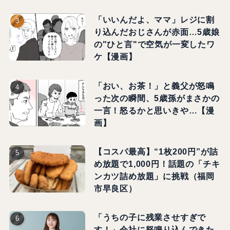
「いいんだよ、ママ」レジに割
り込んだおじさんが赤面…5歳娘
の"ひと言"で空気が一変したワ
ケ【漫画】
「おい、お茶！」と義父が怒鳴
った次の瞬間、5歳孫がまさかの
一言！怒るかと思いきや…【漫
画】
【コスパ最高】“1枚200円”が詰
め放題で1,000円！話題の「チキ
ンカツ詰め放題」に挑戦（福岡
市早良区）
「うちの子に残業させすぎで
す！」会社に怒鳴り込んできた