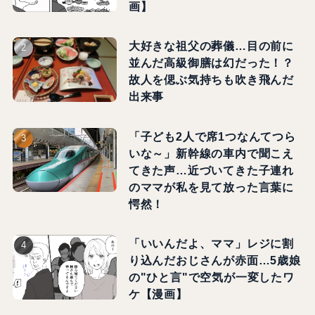
画】
大好きな祖父の葬儀…目の前に
並んだ高級御膳は幻だった！？
故人を偲ぶ気持ちも吹き飛んだ
出来事
「子ども2人で席1つなんてつら
いな～」新幹線の車内で聞こえ
てきた声…近づいてきた子連れ
のママが私を見て放った言葉に
愕然！
「いいんだよ、ママ」レジに割
り込んだおじさんが赤面…5歳娘
の"ひと言"で空気が一変したワ
ケ【漫画】