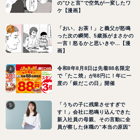
の"ひと言"で空気が一変したワ
ケ【漫画】
「おい、お茶！」と義父が怒鳴
った次の瞬間、5歳孫がまさかの
一言！怒るかと思いきや…【漫
画】
令和8年8月8日は先着88名限定
で「たこ焼」が88円に！年に一
度の「銀だこの日」開催
「うちの子に残業させすぎで
す！」会社に怒鳴り込んできた
新入社員の母親、その言動に全
員が察した休職の“本当の原因”