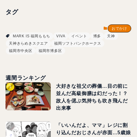
タグ
おでかけ
MARK IS 福岡ももち
VIVA
イベント
博多
天神
天神きらめきスクエア
福岡ソフトバンクホークス
福岡市中央区
福岡市博多区
週間ランキング
大好きな祖父の葬儀…目の前に
並んだ高級御膳は幻だった！？
故人を偲ぶ気持ちも吹き飛んだ
出来事
「いいんだよ、ママ」レジに割
り込んだおじさんが赤面…5歳娘