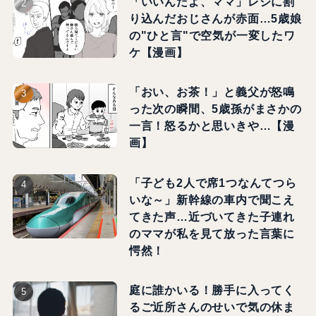
ファンファン福岡（fanfunfukuoka）は、街ネタやグ
ルメ、コラム、イベント等、地元福岡・博多・天神の
情報が満載の街メディア。「福岡の、人が動き、人を
動かし、街を動かす」メディアを目指しています。
この著者の記事一覧へ
タグ
おでかけ
アクロス福岡
半農半X
天神
福岡市中央区
農業
週間ランキング
大好きな祖父の葬儀…目の前に