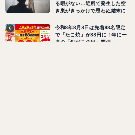
並んだ高級御膳は幻だった！？
故人を偲ぶ気持ちも吹き飛んだ
出来事
「いいんだよ、ママ」レジに割
り込んだおじさんが赤面…5歳娘
の"ひと言"で空気が一変したワ
ケ【漫画】
「おい、お茶！」と義父が怒鳴
った次の瞬間、5歳孫がまさかの
一言！怒るかと思いきや…【漫
画】
「子ども2人で席1つなんてつら
いな～」新幹線の車内で聞こえ
てきた声…近づいてきた子連れ