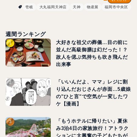
壱岐
大丸福岡天神店
天神
物産展
福岡市中央区
週間ランキング
大好きな祖父の葬儀…目の前に
並んだ高級御膳は幻だった！？
故人を偲ぶ気持ちも吹き飛んだ
出来事
「いいんだよ、ママ」レジに割
り込んだおじさんが赤面…5歳娘
の"ひと言"で空気が一変したワ
ケ【漫画】
「もうホテルに帰りたい」夏休
み3泊4日の家族旅行！アトラク
ションに大興奮の子どもたちが