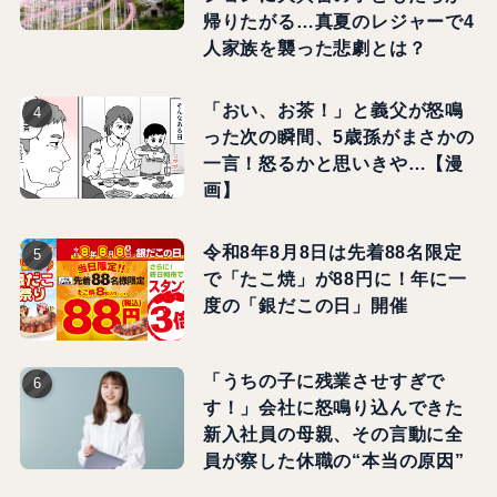
帰りたがる…真夏のレジャーで4
人家族を襲った悲劇とは？
「おい、お茶！」と義父が怒鳴
った次の瞬間、5歳孫がまさかの
一言！怒るかと思いきや…【漫
画】
令和8年8月8日は先着88名限定
で「たこ焼」が88円に！年に一
度の「銀だこの日」開催
「うちの子に残業させすぎで
す！」会社に怒鳴り込んできた
新入社員の母親、その言動に全
員が察した休職の“本当の原因”