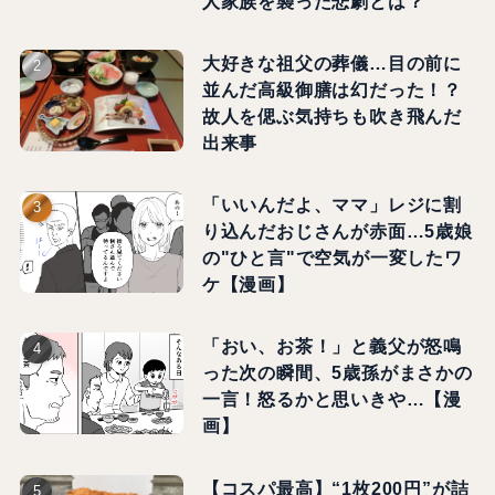
人家族を襲った悲劇とは？
大好きな祖父の葬儀…目の前に
並んだ高級御膳は幻だった！？
故人を偲ぶ気持ちも吹き飛んだ
出来事
「いいんだよ、ママ」レジに割
り込んだおじさんが赤面…5歳娘
の"ひと言"で空気が一変したワ
ケ【漫画】
「おい、お茶！」と義父が怒鳴
った次の瞬間、5歳孫がまさかの
一言！怒るかと思いきや…【漫
画】
【コスパ最高】“1枚200円”が詰