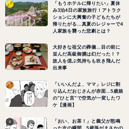
「もうホテルに帰りたい」夏休
み3泊4日の家族旅行！アトラク
ションに大興奮の子どもたちが
帰りたがる…真夏のレジャーで4
人家族を襲った悲劇とは？
大好きな祖父の葬儀…目の前に
並んだ高級御膳は幻だった！？
故人を偲ぶ気持ちも吹き飛んだ
出来事
「いいんだよ、ママ」レジに割
り込んだおじさんが赤面…5歳娘
の"ひと言"で空気が一変したワ
ケ【漫画】
「おい、お茶！」と義父が怒鳴
った次の瞬間、5歳孫がまさかの