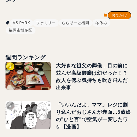
おでかけ
VS PARK
ファミリー
ららぽーと福岡
冬休み
福岡市博多区
週間ランキング
大好きな祖父の葬儀…目の前に
並んだ高級御膳は幻だった！？
故人を偲ぶ気持ちも吹き飛んだ
出来事
「いいんだよ、ママ」レジに割
り込んだおじさんが赤面…5歳娘
の"ひと言"で空気が一変したワ
ケ【漫画】