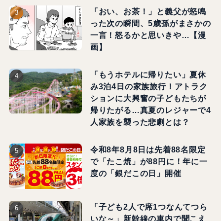
「おい、お茶！」と義父が怒鳴
った次の瞬間、5歳孫がまさかの
一言！怒るかと思いきや…【漫
画】
「もうホテルに帰りたい」夏休
み3泊4日の家族旅行！アトラク
ションに大興奮の子どもたちが
帰りたがる…真夏のレジャーで4
人家族を襲った悲劇とは？
令和8年8月8日は先着88名限定
で「たこ焼」が88円に！年に一
度の「銀だこの日」開催
「子ども2人で席1つなんてつら
いな～」新幹線の車内で聞こえ