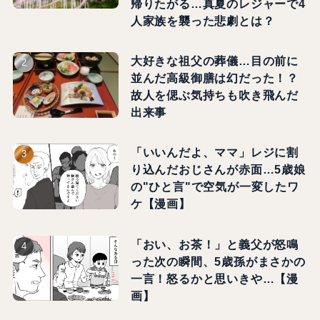
帰りたがる…真夏のレジャーで4
人家族を襲った悲劇とは？
大好きな祖父の葬儀…目の前に
並んだ高級御膳は幻だった！？
故人を偲ぶ気持ちも吹き飛んだ
出来事
「いいんだよ、ママ」レジに割
り込んだおじさんが赤面…5歳娘
の"ひと言"で空気が一変したワ
ケ【漫画】
「おい、お茶！」と義父が怒鳴
った次の瞬間、5歳孫がまさかの
一言！怒るかと思いきや…【漫
画】