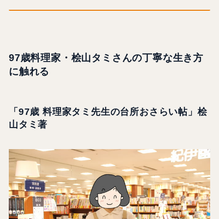
97歳料理家・桧山タミさんの丁寧な生き方
に触れる
「97歳 料理家タミ先生の台所おさらい帖」桧
山タミ著