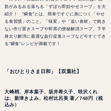
肪がみるみる落ちる「ずぼら即効やせスープ」を大
紹介！ ”瞬食”とは、簡単ですぐに身につく「やせ
る食習慣」のこと。「味変」や「追い食材」で飽き
ない作り置きスープや即席の便秘解消スープ、下半
身太り解消に最適な血行促進スープなど今すぐでき
る”瞬食”レシピが満載です！
「おひとりさま日和」【双葉社】
大崎梢、岸本葉子、坂井希久子、咲沢くれ
は、新津きよみ、松村比呂美 著／748円（税
込み）