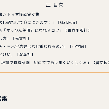
目次
書き下ろす怪談実話集
15語だけで身につきます！」【Gakken】
も『すっぴん美肌』になれるコツ」【青春出版社】
し方」【光文社】
天・三木谷浩史はなぜ嫌われるのか」【小学館】
どけい」【双葉社】
フ）理論で有機菜園 初めてでもうまくいくしくみ」【農文協
話集