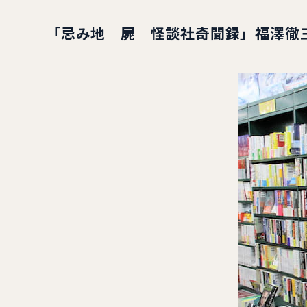
「忌み地 屍 怪談社奇聞録」福澤徹