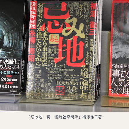
「忌み地 屍 怪談社奇聞録」福澤徹三著