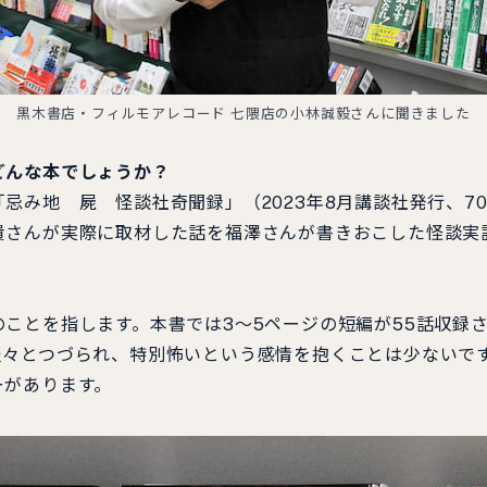
黒木書店・フィルモアレコード 七隈店の小林誠毅さんに聞きました
どんな本でしょうか？
み地 屍 怪談社奇聞録」（2023年8月講談社発行、7
貴さんが実際に取材した話を福澤さんが書きおこした怪談実
ことを指します。本書では3～5ページの短編が55話収録
淡々とつづられ、特別怖いという感情を抱くことは少ないで
ーがあります。