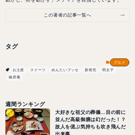
この著者の記事一覧へ
タグ
グルメ
お土産
スイーツ
めんたいブッセ
新発売
明太子
椒房庵
週間ランキング
大好きな祖父の葬儀…目の前に
並んだ高級御膳は幻だった！？
故人を偲ぶ気持ちも吹き飛んだ
出来事