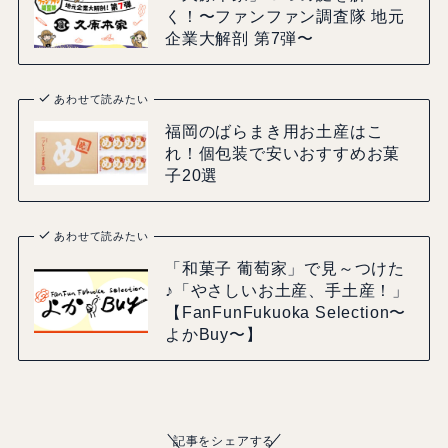
く！〜ファンファン調査隊 地元
企業大解剖 第7弾〜
あわせて読みたい
福岡のばらまき用お土産はこ
れ！個包装で安いおすすめお菓
子20選
あわせて読みたい
「和菓子 葡萄家」で見～つけた
♪「やさしいお土産、手土産！」
【FanFunFukuoka Selection〜
よかBuy〜】
記事をシェアする