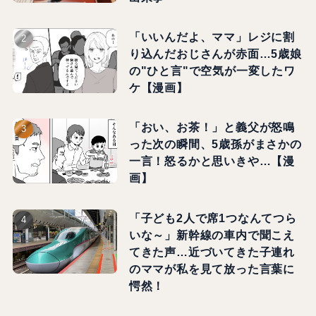
「いいんだよ、ママ」レジに割
り込んだおじさんが赤面…5歳娘
の"ひと言"で空気が一変したワ
ケ【漫画】
「おい、お茶！」と義父が怒鳴
った次の瞬間、5歳孫がまさかの
一言！怒るかと思いきや…【漫
画】
「子ども2人で席1つなんてつら
いな～」新幹線の車内で聞こえ
てきた声…近づいてきた子連れ
のママが私を見て放った言葉に
愕然！