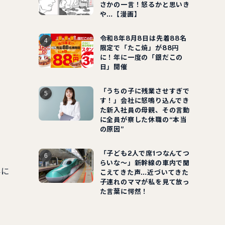
さかの一言！怒るかと思いき
や…【漫画】
令和8年8月8日は先着88名
限定で「たこ焼」が88円
に！年に一度の「銀だこの
日」開催
「うちの子に残業させすぎで
す！」会社に怒鳴り込んでき
た新入社員の母親、その言動
に全員が察した休職の“本当
の原因”
「子ども2人で席1つなんてつ
らいな～」新幹線の車内で聞
外に
こえてきた声…近づいてきた
子連れのママが私を見て放っ
た言葉に愕然！