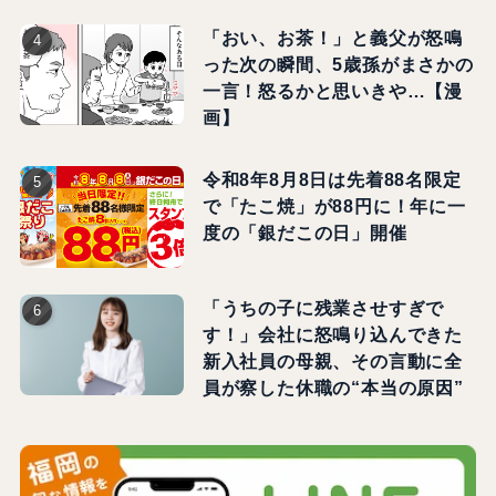
「おい、お茶！」と義父が怒鳴
った次の瞬間、5歳孫がまさかの
一言！怒るかと思いきや…【漫
画】
令和8年8月8日は先着88名限定
で「たこ焼」が88円に！年に一
度の「銀だこの日」開催
「うちの子に残業させすぎで
す！」会社に怒鳴り込んできた
新入社員の母親、その言動に全
員が察した休職の“本当の原因”