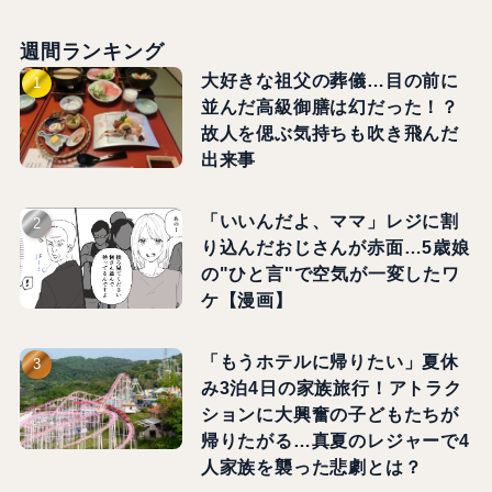
週間ランキング
大好きな祖父の葬儀…目の前に
並んだ高級御膳は幻だった！？
故人を偲ぶ気持ちも吹き飛んだ
出来事
「いいんだよ、ママ」レジに割
り込んだおじさんが赤面…5歳娘
の"ひと言"で空気が一変したワ
ケ【漫画】
「もうホテルに帰りたい」夏休
み3泊4日の家族旅行！アトラク
ションに大興奮の子どもたちが
帰りたがる…真夏のレジャーで4
人家族を襲った悲劇とは？