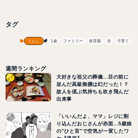
タグ
くらし
1歳
ファミリー
保育園
夫
子育て
週間ランキング
大好きな祖父の葬儀…目の前に
並んだ高級御膳は幻だった！？
故人を偲ぶ気持ちも吹き飛んだ
出来事
「いいんだよ、ママ」レジに割
り込んだおじさんが赤面…5歳娘
の"ひと言"で空気が一変したワ