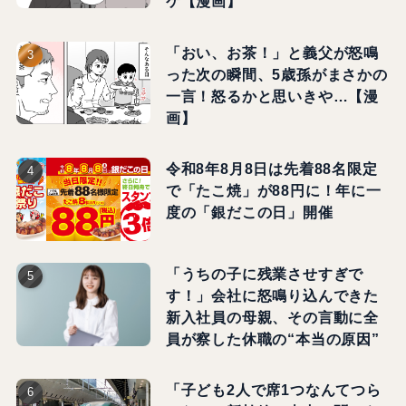
ケ【漫画】
「おい、お茶！」と義父が怒鳴
った次の瞬間、5歳孫がまさかの
一言！怒るかと思いきや…【漫
画】
令和8年8月8日は先着88名限定
で「たこ焼」が88円に！年に一
度の「銀だこの日」開催
「うちの子に残業させすぎで
す！」会社に怒鳴り込んできた
新入社員の母親、その言動に全
員が察した休職の“本当の原因”
「子ども2人で席1つなんてつら