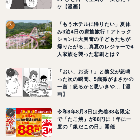
ケ【漫画】
「もうホテルに帰りたい」夏休
み3泊4日の家族旅行！アトラク
ションに大興奮の子どもたちが
帰りたがる…真夏のレジャーで4
人家族を襲った悲劇とは？
「おい、お茶！」と義父が怒鳴
った次の瞬間、5歳孫がまさかの
一言！怒るかと思いきや…【漫
画】
令和8年8月8日は先着88名限定
で「たこ焼」が88円に！年に一
度の「銀だこの日」開催