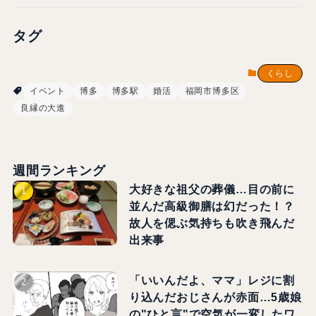
タグ
くらし
イベント
博多
博多駅
婚活
福岡市博多区
良縁の大進
週間ランキング
大好きな祖父の葬儀…目の前に
並んだ高級御膳は幻だった！？
故人を偲ぶ気持ちも吹き飛んだ
出来事
「いいんだよ、ママ」レジに割
り込んだおじさんが赤面…5歳娘
の"ひと言"で空気が一変したワ