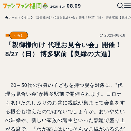
08.09
2026 Sun
ホーム
くらし
「親御様向け 代理お見合い会」開催！8/27（日） 博多駅前【良縁
2023-08-18
くらし
「親御様向け 代理お見合い会」開催！
8/27（日） 博多駅前【良縁の大進】
20～50代の独身の子どもを持つ親を対象に、”代
理お見合い会”が博多駅前で開催されます。コロナ
もあけた久しぶりのお盆に親戚が集まって会食をす
る機会も増えたのではないでしょうか。おいやめい
の結婚や、新しい家族の誕生といった話題で盛り上
がる席で、「わが家にはいつそんなご縁があるのだ