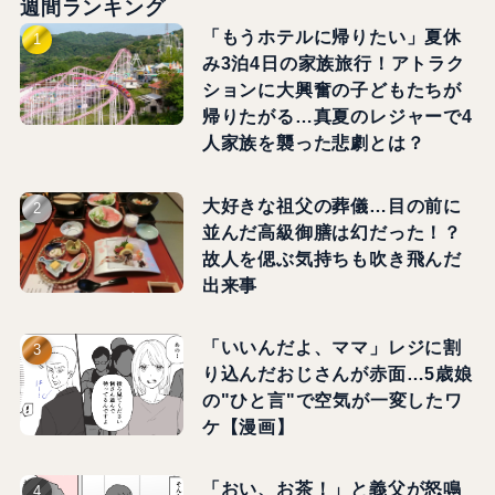
週間ランキング
「もうホテルに帰りたい」夏休
み3泊4日の家族旅行！アトラク
ションに大興奮の子どもたちが
帰りたがる…真夏のレジャーで4
人家族を襲った悲劇とは？
大好きな祖父の葬儀…目の前に
並んだ高級御膳は幻だった！？
故人を偲ぶ気持ちも吹き飛んだ
出来事
「いいんだよ、ママ」レジに割
り込んだおじさんが赤面…5歳娘
の"ひと言"で空気が一変したワ
ケ【漫画】
「おい、お茶！」と義父が怒鳴