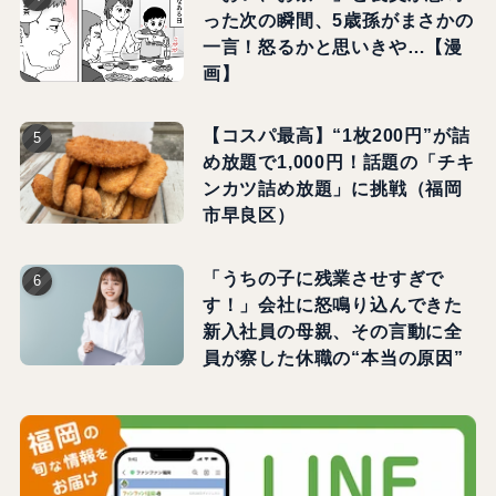
った次の瞬間、5歳孫がまさかの
一言！怒るかと思いきや…【漫
画】
【コスパ最高】“1枚200円”が詰
め放題で1,000円！話題の「チキ
ンカツ詰め放題」に挑戦（福岡
市早良区）
「うちの子に残業させすぎで
す！」会社に怒鳴り込んできた
新入社員の母親、その言動に全
員が察した休職の“本当の原因”