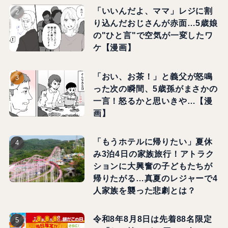
「いいんだよ、ママ」レジに割
り込んだおじさんが赤面…5歳娘
の"ひと言"で空気が一変したワ
ケ【漫画】
「おい、お茶！」と義父が怒鳴
った次の瞬間、5歳孫がまさかの
一言！怒るかと思いきや…【漫
画】
「もうホテルに帰りたい」夏休
み3泊4日の家族旅行！アトラク
ションに大興奮の子どもたちが
帰りたがる…真夏のレジャーで4
人家族を襲った悲劇とは？
令和8年8月8日は先着88名限定