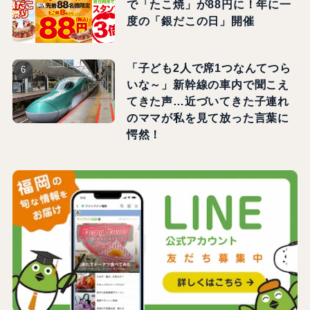
で「たこ焼」が88円に！年に一
度の「銀だこの日」開催
「子ども2人で席1つなんてつら
いな～」新幹線の車内で聞こえ
てきた声…近づいてきた子連れ
のママが私を見て放った言葉に
愕然！