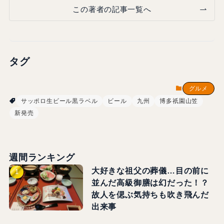
この著者の記事一覧へ
タグ
グルメ
サッポロ生ビール黒ラベル
ビール
九州
博多祇園山笠
新発売
週間ランキング
大好きな祖父の葬儀…目の前に
並んだ高級御膳は幻だった！？
故人を偲ぶ気持ちも吹き飛んだ
出来事