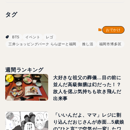
タグ
おでかけ
BTS
イベント
レゴ
三井ショッピングパーク ららぽーと福岡
推し活
福岡市博多区
週間ランキング
大好きな祖父の葬儀…目の前に
並んだ高級御膳は幻だった！？
故人を偲ぶ気持ちも吹き飛んだ
出来事
「いいんだよ、ママ」レジに割
り込んだおじさんが赤面…5歳娘
の"ひと言"で空気が一変したワ