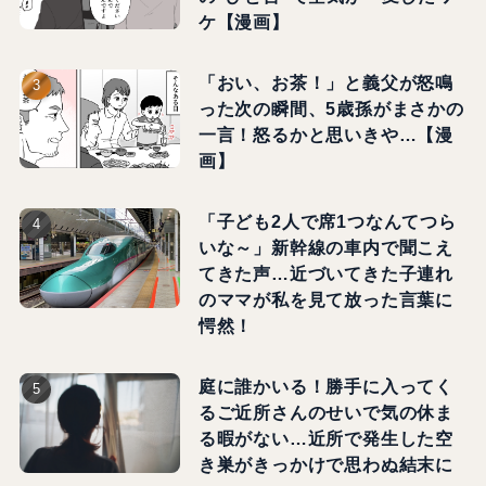
ケ【漫画】
「おい、お茶！」と義父が怒鳴
った次の瞬間、5歳孫がまさかの
一言！怒るかと思いきや…【漫
画】
「子ども2人で席1つなんてつら
いな～」新幹線の車内で聞こえ
てきた声…近づいてきた子連れ
のママが私を見て放った言葉に
愕然！
庭に誰かいる！勝手に入ってく
るご近所さんのせいで気の休ま
る暇がない…近所で発生した空
き巣がきっかけで思わぬ結末に