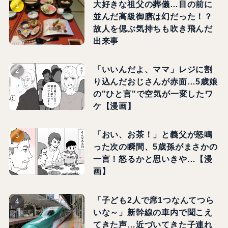
大好きな祖父の葬儀…目の前に
並んだ高級御膳は幻だった！？
故人を偲ぶ気持ちも吹き飛んだ
出来事
「いいんだよ、ママ」レジに割
り込んだおじさんが赤面…5歳娘
の"ひと言"で空気が一変したワ
ケ【漫画】
「おい、お茶！」と義父が怒鳴
った次の瞬間、5歳孫がまさかの
一言！怒るかと思いきや…【漫
画】
「子ども2人で席1つなんてつら
いな～」新幹線の車内で聞こえ
てきた声…近づいてきた子連れ