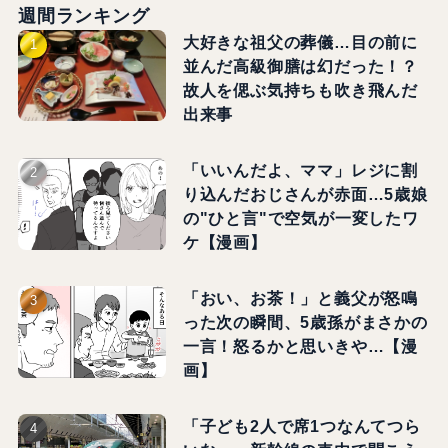
週間ランキング
大好きな祖父の葬儀…目の前に
並んだ高級御膳は幻だった！？
故人を偲ぶ気持ちも吹き飛んだ
出来事
「いいんだよ、ママ」レジに割
り込んだおじさんが赤面…5歳娘
の"ひと言"で空気が一変したワ
ケ【漫画】
「おい、お茶！」と義父が怒鳴
った次の瞬間、5歳孫がまさかの
一言！怒るかと思いきや…【漫
画】
「子ども2人で席1つなんてつら