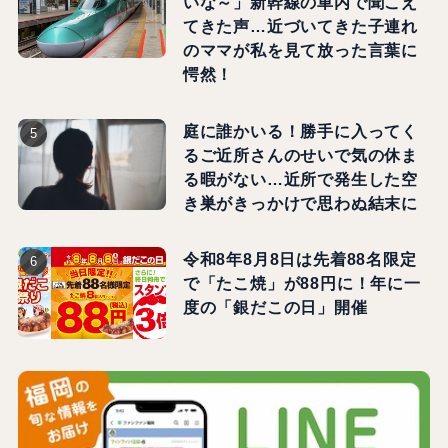
いな～」新幹線の車内で聞こえ
てきた声…近づいてきた子連れ
のママが私を見て放った言葉に
愕然！
庭に誰かいる！勝手に入ってく
るご近所さんのせいで気の休ま
る暇がない…近所で発生した空
き巣がきっかけで思わぬ結末に
令和8年8月8日は先着88名限定
で「たこ焼」が88円に！年に一
度の「銀だこの日」開催