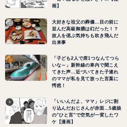
画】
大好きな祖父の葬儀…目の前に
並んだ高級御膳は幻だった！？
故人を偲ぶ気持ちも吹き飛んだ
出来事
「子ども2人で席1つなんてつら
いな～」新幹線の車内で聞こえ
てきた声…近づいてきた子連れ
のママが私を見て放った言葉に
愕然！
「いいんだよ、ママ」レジに割
り込んだおじさんが赤面…5歳娘
の"ひと言"で空気が一変したワ
ケ【漫画】