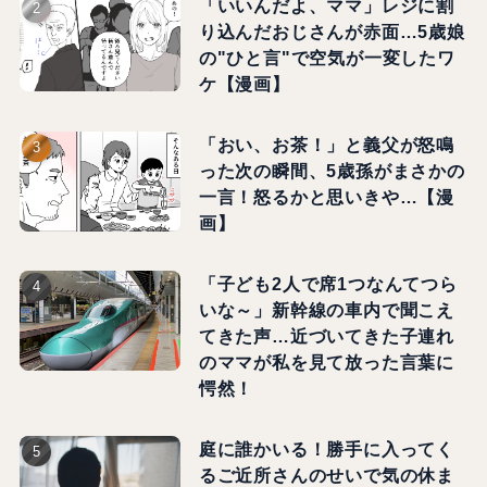
「いいんだよ、ママ」レジに割
り込んだおじさんが赤面…5歳娘
の"ひと言"で空気が一変したワ
ケ【漫画】
「おい、お茶！」と義父が怒鳴
った次の瞬間、5歳孫がまさかの
一言！怒るかと思いきや…【漫
画】
「子ども2人で席1つなんてつら
いな～」新幹線の車内で聞こえ
てきた声…近づいてきた子連れ
のママが私を見て放った言葉に
愕然！
庭に誰かいる！勝手に入ってく
るご近所さんのせいで気の休ま