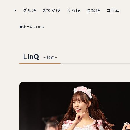
グルメ
おでかけ
くらし
まなび
コラム
ホーム
LinQ
LinQ
– tag –