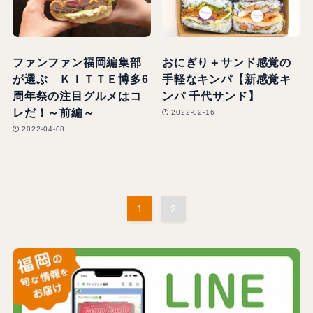
ファンファン福岡編集部
おにぎり＋サンド感覚の
が選ぶ ＫＩＴＴＥ博多6
手軽なキンパ【新感覚キ
周年祭の注目グルメはコ
ンパ 千代サンド】
レだ！～前編～
2022-02-16
2022-04-08
1
2