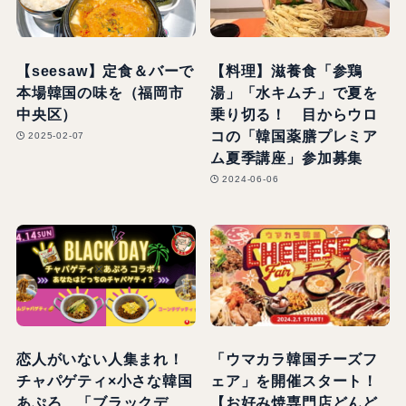
【seesaw】定食＆バーで
【料理】滋養食「参鶏
本場韓国の味を（福岡市
湯」「水キムチ」で夏を
中央区）
乗り切る！ 目からウロ
コの「韓国薬膳プレミア
2025-02-07
ム夏季講座」参加募集
2024-06-06
恋人がいない人集まれ！
「ウマカラ韓国チーズフ
チャパゲティ×小さな韓国
ェア」を開催スタート！
あぷろ 「ブラックデ
【お好み焼専門店どんど